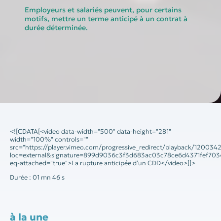
Employeurs et salariés peuvent, pour certains
motifs, mettre un terme anticipé à un contrat à
durée déterminée.
<![CDATA[<video data-width="500" data-height="281"
width="100%" controls=""
src="https://player.vimeo.com/progressive_redirect/playback/12
loc=external&signature=899d9036c3f3d683ac03c78ce6d4371fef70
eq-attached="true">La rupture anticipée d’un CDD</video>]]>
Durée : 01 mn 46 s
à la une