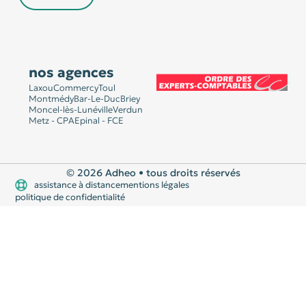
nos agences
Laxou
Commercy
Toul
Montmédy
Bar-Le-Duc
Briey
Moncel-lès-Lunéville
Verdun
Metz - CPA
Epinal - FCE
© 2026 Adheo • tous droits réservés
assistance à distance
mentions légales
politique de confidentialité