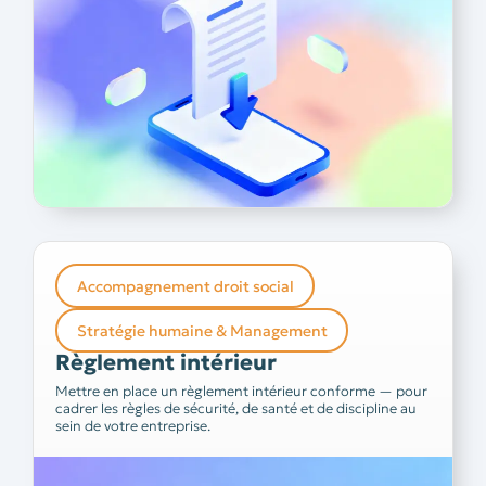
Accompagnement droit social
Règlement intérieur
Stratégie humaine & Management
Un règlement intérieur construit et communiqué à
Règlement intérieur
l’ensemble du personnel assure le bon fonctionnement
Saviez-vous que ce document est
de votre structure.
Mettre en place un règlement intérieur conforme — pour
obligatoire dès 50 salariés — et fortement
cadrer les règles de sécurité, de santé et de discipline au
Nos
recommandé dès les premières embauches ?
sein de votre entreprise.
conseillères en droit social le rédigent avec vous, dans le
respect du cadre légal, pour mettre un cadre clair à la vie
de votre entreprise.