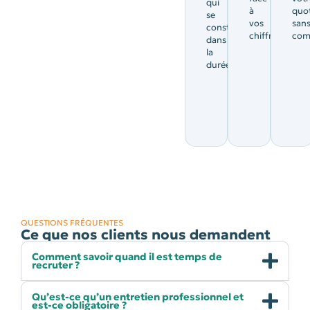
qui
à
quot
se
vos
san
construit
chiffres.
comp
dans
la
durée.
QUESTIONS FRÉQUENTES
Ce que nos clients nous demandent
Comment savoir quand il est temps de
recruter ?
Qu’est-ce qu’un entretien professionnel et
est-ce obligatoire ?