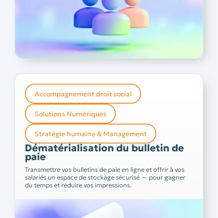
Accompagnement droit social
Dématérialisation du bulletin de
Solutions Numériques
paie
De plus en plus d’entreprises s’engagent dans la
Stratégie humaine & Management
dématérialisation — pour des raisons pratiques,
Dématérialisation du bulletin de
Vous souhaitez
économiques et environnementales.
offrir à vos salariés un espace de stockage sécurisé et
paie
Nos gestionnaires
réduire votre volume d’impressions ?
Transmettre vos bulletins de paie en ligne et offrir à vos
de paie mettent en place le coffre-fort électronique
salariés un espace de stockage sécurisé — pour gagner
pour vous, rapidement et sans complexité.
du temps et réduire vos impressions.
prendre rendez-vous