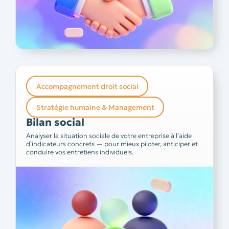
Accompagnement droit social
Bilan social
Stratégie humaine & Management
S’appuyer sur des indicateurs de performance sociale
Bilan social
est indispensable à une bonne gestion de votre
Avez-vous les bonnes données pour piloter
entreprise.
Analyser la situation sociale de votre entreprise à l’aide
votre activité au mieux ? Saviez-vous que ces
d’indicateurs concrets — pour mieux piloter, anticiper et
indicateurs peuvent également servir de base à vos
conduire vos entretiens individuels.
Nos équipes extraient et
entretiens individuels ?
restituent les chiffres clés de votre situation sociale.
prendre rendez-vous