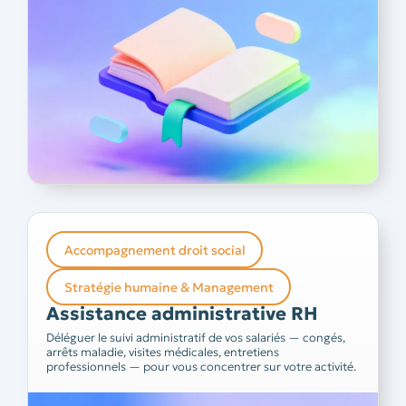
prendre rendez-vous
Accompagnement droit social
Assistance administrative RH
Stratégie humaine & Management
Gérer l’ensemble des formalités administratives liées à
Assistance administrative RH
son personnel est souvent chronophage et source
Vous souhaitez déléguer cette partie et vous
d’erreurs.
Déléguer le suivi administratif de vos salariés — congés,
Nos
concentrer sur votre cœur de métier ?
arrêts maladie, visites médicales, entretiens
gestionnaires prennent en charge l’intégralité du suivi
professionnels — pour vous concentrer sur votre activité.
administratif de vos salariés — pour que vous gagniez
du temps sans perdre le contrôle.