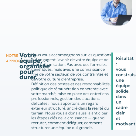
Votre
Nous vous accompagnons sur les questions
NOTRE
Résultat
équipe,
qui engagent l’avenir de votre équipe et de
APPROCHE
:
votre organisation. Pas avec des formules
organisée
vous
génériques, mais avec une connaissance
pour
fine de votre secteur, de vos contraintes et
construis
durer.
de votre culture d’entreprise.
une
Définition des postes et des responsabilités,
équipe
politique de rémunération cohérente avec
solide,
votre marché, mise en place des entretiens
dans
professionnels, gestion des situations
un
délicates : nous apportons un regard
cadre
extérieur structuré, ancré dans la réalité du
clair
terrain. Nous vous aidons aussi à anticiper
les étapes clés de la croissance — quand
et
recruter, comment déléguer, comment
motivant
structurer une équipe qui grandit.