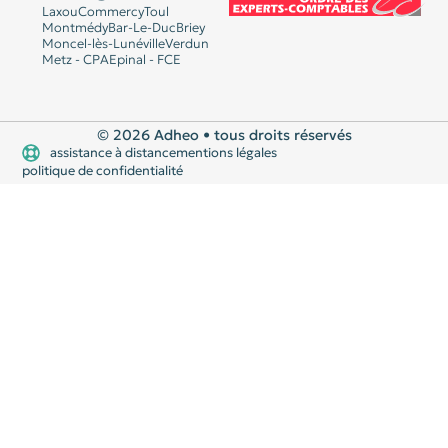
Laxou
Commercy
Toul
Montmédy
Bar-Le-Duc
Briey
Moncel-lès-Lunéville
Verdun
Metz - CPA
Epinal - FCE
© 2026 Adheo • tous droits réservés
assistance à distance
mentions légales
politique de confidentialité