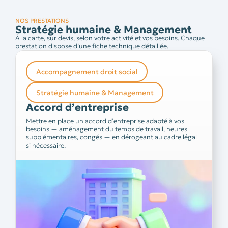
NOS PRESTATIONS
Stratégie humaine & Management
À la carte, sur devis, selon votre activité et vos besoins. Chaque
prestation dispose d’une fiche technique détaillée.
Accompagnement droit social
Accord d’entreprise
Stratégie humaine & Management
Plus de 76 000 accords sont déposés chaque année
Accord d’entreprise
En avez-vous mis en
auprès de l’inspection du travail.
place dans votre entreprise ? Souhaitez-vous entamer
Mettre en place un accord d’entreprise adapté à vos
Nos juristes en droit social vous
des négociations ?
besoins — aménagement du temps de travail, heures
accompagnent du diagnostic initial jusqu’au dépôt de
supplémentaires, congés — en dérogeant au cadre légal
l’accord — pour un résultat conforme et adapté à votre
si nécessaire.
réalité.
prendre rendez-vous