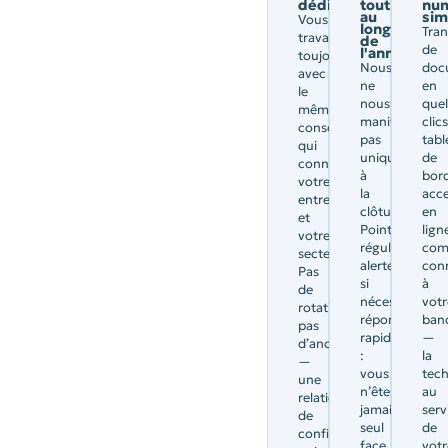
dédié
tout
nu
au
sim
Vous
long
Tran
travaillez
de
de
l'année
toujours
Nous
doc
avec
ne
en
le
nous
que
même
manifestons
clics
conseiller,
pas
tabl
qui
uniquement
de
connaît
à
bor
votre
la
acce
entreprise
clôture.
en
et
Points
lign
votre
réguliers,
comp
secteur.
alertes
con
Pas
si
à
de
nécessaire,
votr
rotation,
réponses
ban
pas
rapides
—
d’anonymat
:
la
—
vous
tec
une
n’êtes
au
relation
jamais
serv
de
seul
de
confiance
face
votr