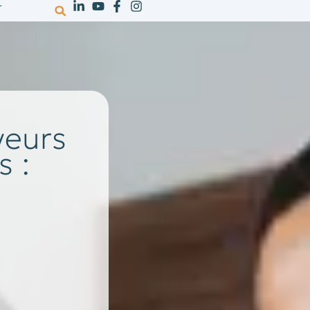
r
votre activité
ressources
recrutem
yeurs
s :