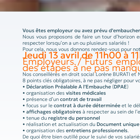
Vous êtes employeur ou avez prévu d’embaucher 
Nous vous proposons de faire un tour d’horizon e
respecter lorsqu’on a un ou plusieurs salariés !
Pour cela, nous vous donnons rendez-vous pour not
Jeudi 13 avril de 11h00 à 1
Employeurs / Futurs emplo
des étapes à ne pas manqu
Nos conseillères en droit social Lorène BURATI e
8 points clés obligatoires, à ne pas négliger pour vo
•
Déclaration Préalable A l’Embauche
(
DPAE
)
• organisation des
visites médicales
• présence d’un
contrat de travail
• focus sur le
contrat à durée déterminée
et le dé
•
affichages obligatoires
à respecter au sein de l’
• tenue du
registre du personnel
• réalisation et actualisation du
Document unique d
• organisation des
entretiens professionnels
.
De quoi être bien outillé pour le suivi de vos salarié