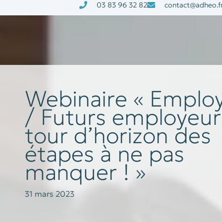
03 83 96 32 82
contact@adheo.f
à la une
nos services
Webinaire « Emplo
/ Futurs employeur
tour d’horizon des
étapes à ne pas
manquer ! »
31 mars 2023