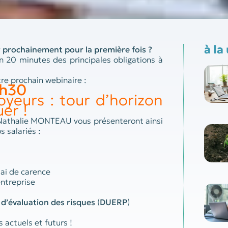
à la
prochainement pour la première fois ?
n 20 minutes des principales obligations à
re prochain webinaire :
1h30
yeurs : tour d’horizon
er !
t Nathalie MONTEAU vous présenteront ainsi
s salariés :
lai de carence
entreprise
’évaluation des risques
(
DUERP
)
s actuels et futurs !