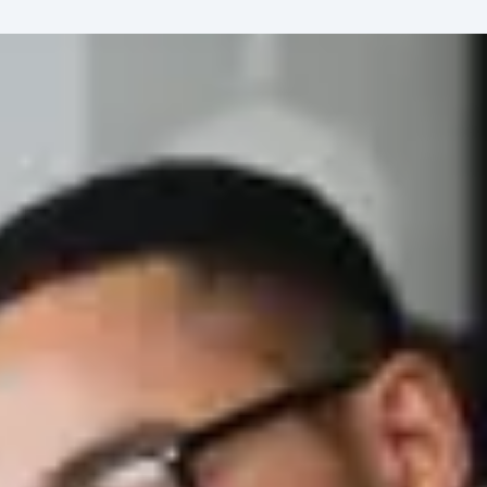
ent
à propos
contact
MyAdheo