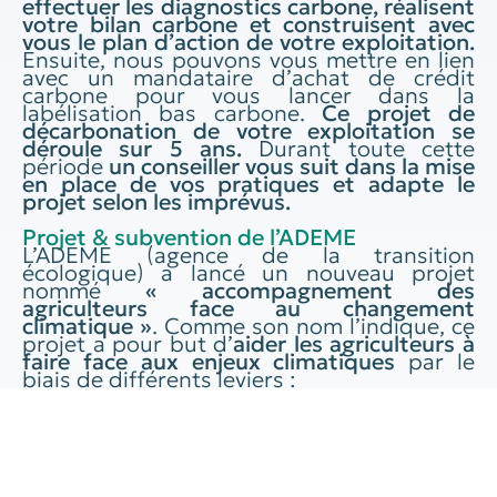
effectuer les diagnostics carbone, réalisent
votre bilan carbone et construisent avec
vous le plan d’action de votre exploitation.
Ensuite, nous pouvons vous mettre en lien
avec un mandataire d’achat de crédit
carbone pour vous lancer dans la
labélisation bas carbone.
Ce projet de
décarbonation de votre exploitation se
déroule sur 5 ans.
Durant toute cette
période
un conseiller vous suit dans la mise
en place de vos pratiques et adapte le
projet selon les imprévus.
Projet & subvention de l’ADEME
L’ADEME (agence de la transition
écologique) a lancé un nouveau projet
nommé
« accompagnement des
agriculteurs face au changement
climatique »
. Comme son nom l’indique, ce
projet a pour but d’
aider les agriculteurs à
faire face aux enjeux climatiques
par le
biais de différents leviers :
• Adaptation au changement climatique
• Bas carbone
• Santé des sols
ADHEO s’engage dans ce projet auprès de
l’ADEME
, notamment sur les leviers bas