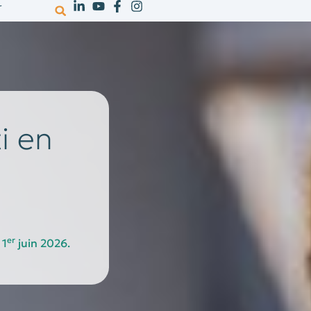
r
votre activité
ressources
recrutem
i en
er
 1
juin 2026.