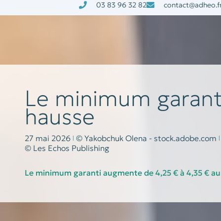
03 83 96 32 82
contact@adheo.f
à la une
nos services
Le minimum garant
hausse
27 mai 2026
© Yakobchuk Olena - stock.adobe.com
© Les Echos Publishing
Le minimum garanti augmente de 4,25 € à 4,35 € au