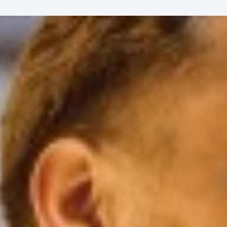
ent
à propos
contact
MyAdheo