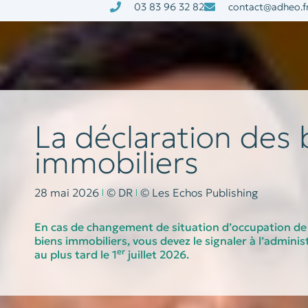
03 83 96 32 82
contact@adheo.f
à la une
nos services
La déclaration des 
immobiliers
28 mai 2026
© DR
© Les Echos Publishing
En cas de changement de situation d’occupation de 
biens immobiliers, vous devez le signaler à l’administ
er
au plus tard le 1
juillet 2026.