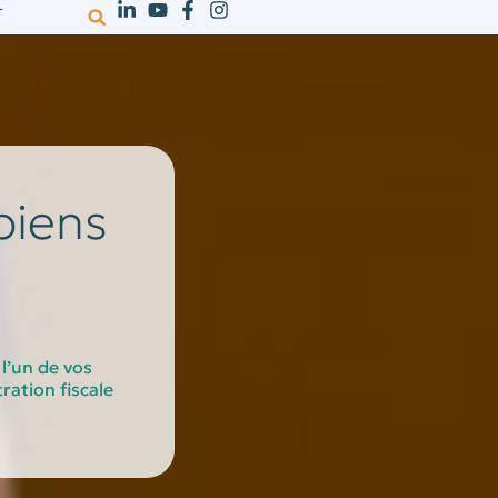
r
votre activité
ressources
recrutem
biens
l’un de vos
ration fiscale