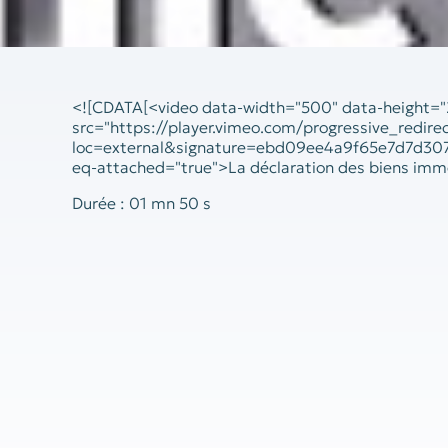
<![CDATA[<video data-width="500" data-height="
src="https://player.vimeo.com/progressive_re
loc=external&signature=ebd09ee4a9f65e7d7d3
eq-attached="true">La déclaration des biens immo
Durée : 01 mn 50 s