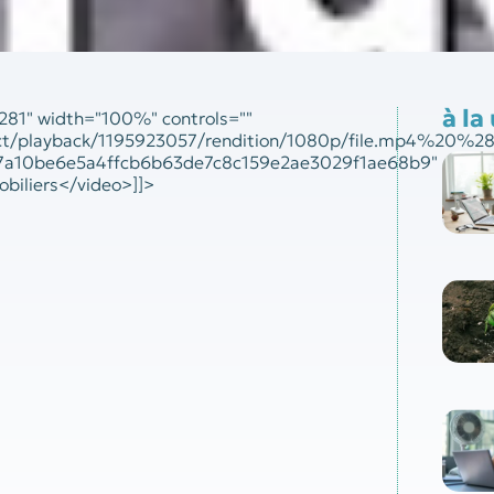
à la
281" width="100%" controls=""
direct/playback/1195923057/rendition/1080p/file.mp4%20
07a10be6e5a4ffcb6b63de7c8c159e2ae3029f1ae68b9"
biliers</video>]]>