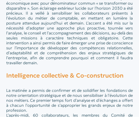
économique avec pour dénominateur commun « se transformer ou
disparaître ». Son éclairage extérieur lucide sur l’horizon 2030 a été
précieux. Il a veillé à sensibiliser les collaborateurs présents à
l’évolution du métier de comptable, en mettant en lumière la
posture attendue aujourd’hui et demain. L’accent a été mis sur la
nécessité d’adopter une approche plus proactive, tournée vers
l’analyse, le conseil et l’accompagnement des décisions, au-delà des
seules missions à caractère techniques et obligatoire. Cette
intervention a ainsi permis de faire émerger une prise de conscience
sur l’importance de développer des compétences relationnelles,
d’adaptabilité et de compréhension des enjeux stratégiques de
l’entreprise, afin de comprendre pourquoi et comment il faudra
travailler demain.
Intelligence collective & Co-construction
La matinée a permis de confirmer et de solidifier les fondations de
notre orientation stratégique et de nous sensibiliser à l’évolution de
nos métiers. Ce premier temps fort d’analyse et d’échanges a offert
à chacun l’opportunité de s’approprier les grands enjeux de notre
profession.
L’après-midi, 60 collaborateurs, les membres du Comité de
Direction et du Conseil d’Administration ont officiellement engagé
notre stratégie d’évolution des compétences lors d’un World Café.
Ces ateliers ont permis d’échanger sur nos missions de demain, nos
besoins terrain et notre offre clients à 3 ans.