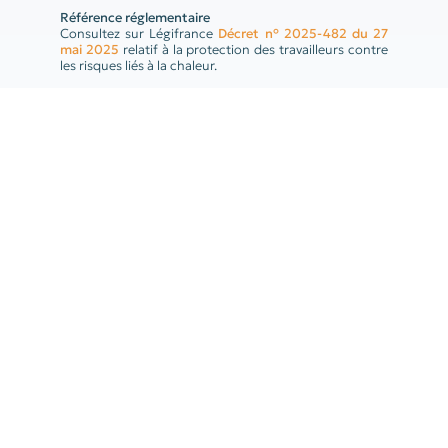
Référence réglementaire
Consultez sur Légifrance
Décret n° 2025-482 du 27
mai 2025
relatif à la protection des travailleurs contre
les risques liés à la chaleur.
Nos équipes vous accompagnent et se tiennent à votre disposition
pour toute question complémentaire.
Contactez-nous dès
maintenant !
à la une
Travailleurs indépendants : réforme
des retraites suspendue
en savoir plus
Aide engrais azotés 2026 :
conditions, montant et demande
en savoir plus