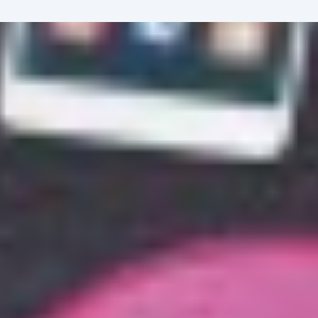
ent
à propos
contact
MyAdheo