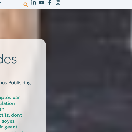
r
votre activité
ressources
recrutem
des
hos Publishing
optés par
ulation
 en
tifs, dont
s soyez
irigeant