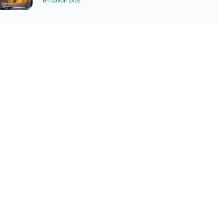
en savoir plus
Indépendants : congé
supplémentaire de naissance
en savoir plus
tager
PROCHAIN
Suppression de la CVAE à l’horizon 2024