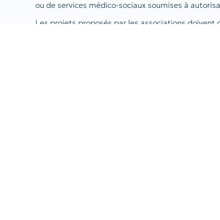
ou de services médico-sociaux soumises à autorisa
Les projets proposés par les associations doivent c
expérimentation : conception, test et mise en œu
dispositif innovant ;- un volet modélisation organ
ou du dispositif, dans une perspective de pérennisat
évaluation externe et indépendante, réalisée par 
recherche.
PRÉCÉDENT