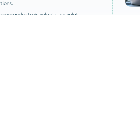
tions.
omprendre trois volets :- un volet
vre en routine d’une démarche ou d’un
isationnelle et économique de la démarche
ion et de diffusion ;- un volet évaluation :
un prestataire externe ou une équipe de
Par
Passoires thermiques : les logements les plus énergivores désormais interdits à la location