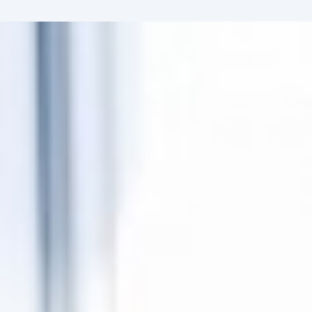
ent
à propos
contact
MyAdheo