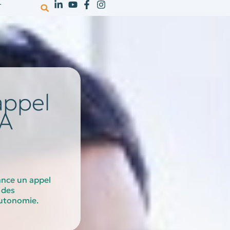
r
votre activité
ressources
recrutem
appel
SA
ance un appel
 des
autonomie.