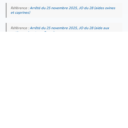
Référence :
Arrêté du 25 novembre 2025, JO du 28 (aides ovines
et caprines)
Référence :
Arrêté du 25 novembre 2025, JO du 28 (aide aux
petits ruminants en Corse)
à la une
Travailleurs indépendants : réforme
des retraites suspendue
en savoir plus
Aide engrais azotés 2026 :
conditions, montant et demande
en savoir plus