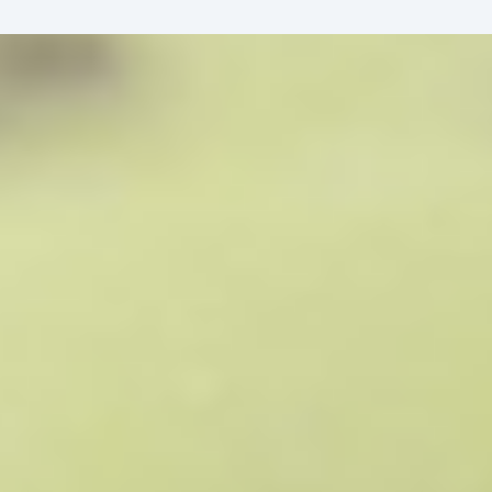
ent
à propos
contact
MyAdheo