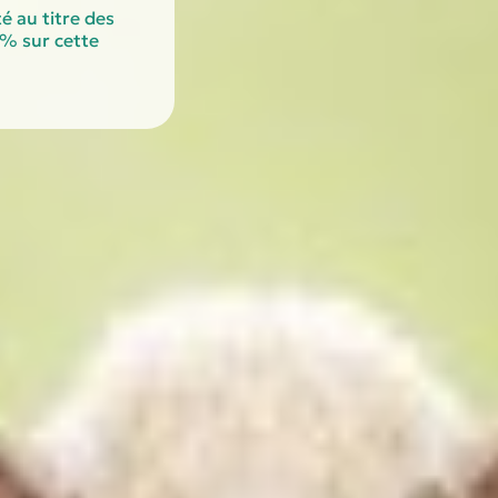
 au titre des
 % sur cette