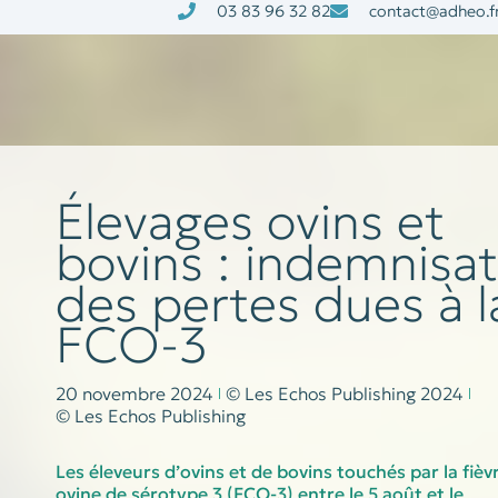
03 83 96 32 82
contact@adheo.f
à la une
nos services
Élevages ovins et
bovins : indemnisat
des pertes dues à l
FCO-3
20 novembre 2024
© Les Echos Publishing 2024
© Les Echos Publishing
Les éleveurs d’ovins et de bovins touchés par la fièv
ovine de sérotype 3 (FCO-3) entre le 5 août et le