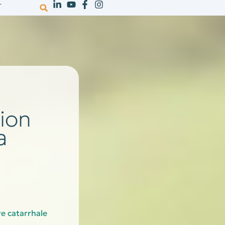
r
votre activité
ressources
recrutem
ion
a
re catarrhale