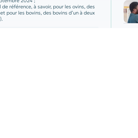
eptembre 2024 ;
de référence, à savoir, pour les ovins, des
et pour les bovins, des bovins d’un à deux
).
Par
sionnelle calculée en fonction du nombre
 euthanasiés entre le 5 août et le
orfaitaire par animal, à savoir :
’un taux de mortalité de référence fixé à
 ans et 1,5 % pour les bovins de plus de