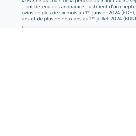
la FCO-3 au cours de la période du 5 août au 30 s
– ont détenu des animaux et justifient d’un cheptel 
er
ovins de plus de six mois au 1
janvier 2024 (EDE), 
er
ans et de plus de deux ans au 1
juillet 2024 (BDNI
À noter :
Le montant de l’indemnité
L’avance est égale à 30 % de l’indemnisation prévi
total d’ovins et de bovins de plus d’un an morts ou
30 septembre 2024. Elle est basée sur un montant f
– 330 € pour les ovins de plus d’un an ;
– 1 900 € pour les bovins d’un à deux ans ;
– 2 500 € pour les bovins de plus de deux.
Sachant qu’une déduction est opérée en fonction d
3 % pour les ovins, 1 % pour les bovins d’un à deux
deux ans.
En résumé, le montant de l’avance sera le suivant :