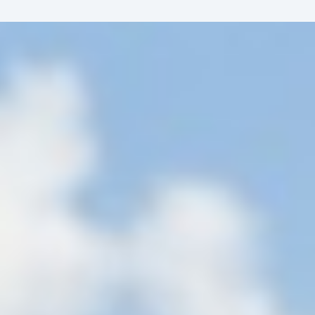
ent
à propos
contact
MyAdheo