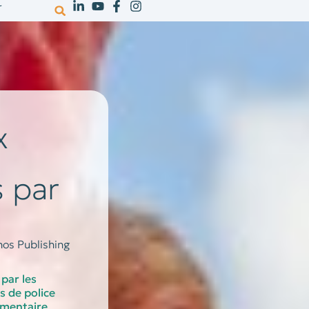
r
votre activité
ressources
recrutem
x
 par
os Publishing
par les
s de police
émentaire