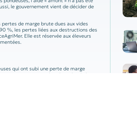
les pondeuses, l’aide « amont » n’a pas été
Aussi, le gouvernement vient de décider de
es pertes de marge brute dues aux vides
90 %, les pertes liées aux destructions des
ceAgriMer. Elle est réservée aux éleveurs
lementées.
deuses qui ont subi une perte de marge
ctions mises en œuvre dans le cadre de la
23 par rapport à la même période de l’année
e cabinet d’expertise comptable.
Par
uction de poules pondeuses située dans une
écifiques ont été mises en place pour les
 de l’épisode d’influenza aviaire 2022-