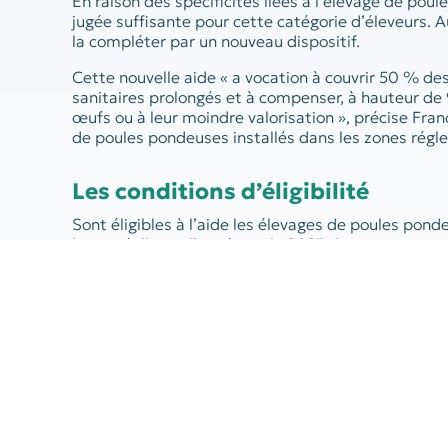
En raison des spécificités liées à l’élevage de pou
jugée suffisante pour cette catégorie d’éleveurs. 
la compléter par un nouveau dispositif.
Cette nouvelle aide « a vocation à couvrir 50 % d
sanitaires prolongés et à compenser, à hauteur de 
œufs ou à leur moindre valorisation », précise Fran
de poules pondeuses installés dans les zones rég
Les conditions d’éligibilité
Sont éligibles à l’aide les élevages de poules pon
brute réelle sur l’année civile 2023 due aux restri
lutte contre l’épisode d’influenza aviaire 2022-20
de référence. Cette perte doit être attestée par l
En outre, il faut avoir au moins une unité de prod
zone réglementée dans laquelle des restrictions sp
mouvements d’œufs de consommation dans le cadre
2023.
En pratique :