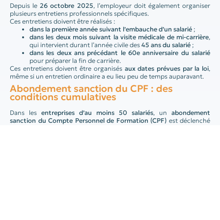
Depuis le
26 octobre 2025
, l’employeur doit également organiser
plusieurs entretiens professionnels spécifiques.
Ces entretiens doivent être réalisés :
dans la première année suivant l’embauche d’un salarié
;
dans les deux mois suivant la visite médicale de mi-carrière
,
qui intervient durant l’année civile des
45 ans du salarié
;
dans les deux ans précédant le 60e anniversaire du salarié
pour préparer la fin de carrière.
Ces entretiens doivent être organisés
aux dates prévues par la loi
,
même si un entretien ordinaire a eu lieu peu de temps auparavant.
Abondement sanction du CPF : des
conditions cumulatives
Dans les
entreprises d’au moins 50 salariés
, un
abondement
sanction du Compte Personnel de Formation (CPF)
est déclenché
si, sur une période de
8 ans
, le salarié :
n’a pas bénéficié de
tous ses entretiens professionnels
obligatoires
,
et n’a suivi
aucune formation non obligatoire
.
Ces
deux conditions sont cumulatives
: un seul manquement ne
suffit pas à déclencher la sanction.
Si l’entretien n’a pas pu être réalisé en raison de l’absence du salarié,
le juge appréciera la situation au cas par cas
.
À noter : l’abondement sanction concerne
tous les types
d’entretiens
, y compris
l’entretien de mi-carrière et l’entretien de
fin de carrière
.
Quelles formations sont considérées comme non obligatoires ?