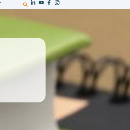
r
votre activité
ressources
recrutem