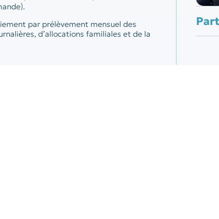
mande).
Par
iement par prélèvement mensuel des
nalières, d’allocations familiales et de la
ns intracommunautaires :
dépôt auprès des
e, le cas échéant, de l’enquête statistique
s services pour les opérations intervenues
pour le paiement trimestriel des
ement des cotisations sociales sur les