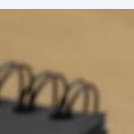
ent
à propos
contact
MyAdheo