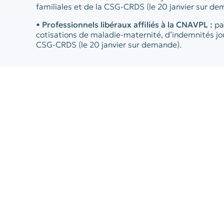
familiales et de la CSG-CRDS (le 20 janvier sur de
•
Professionnels libéraux affiliés à la CNAVPL :
pa
cotisations de maladie-maternité, d’indemnités jour
CSG-CRDS (le 20 janvier sur demande).
12 janvier 2023
•
Assujettis à la TVA ayant réalisé des opératio
douanes de l’état récapitulatif des clients ainsi qu
EMEBI (ex-DEB) et de la déclaration européenne de
en décembre 2022.
15 janvier 2023
•
Employeurs de moins de 11 salariés ayant opté 
cotisations sociales :
DSN de décembre 2022 et pai
e
salaires du 4
trimestre 2022.