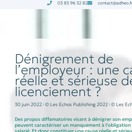
03 83 96 32 82
contact@adheo.f
à la une
nos services
Dénigrement de
l’employeur : une 
réelle et sérieuse d
licenciement ?
30 juin 2022
© Les Echos Publishing 2022
© Les Ech
Des propos diffamatoires visant à dénigrer son em
peuvent caractériser un manquement à l’obligation
salarié. Et donc constituer une cause réelle et série