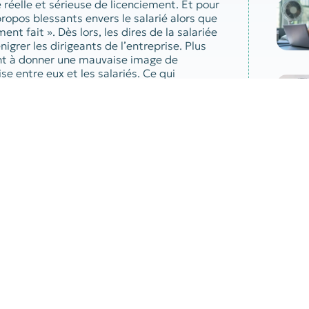
réelle et sérieuse de licenciement. Et pour
propos blessants envers le salarié alors que
ment fait ». Dès lors, les dires de la salariée
igrer les dirigeants de l’entreprise. Plus
ent à donner une mauvaise image de
se entre eux et les salariés. Ce qui
té de la salariée à l’égard de son
 de cassation a donné raison aux juges
Par
0572