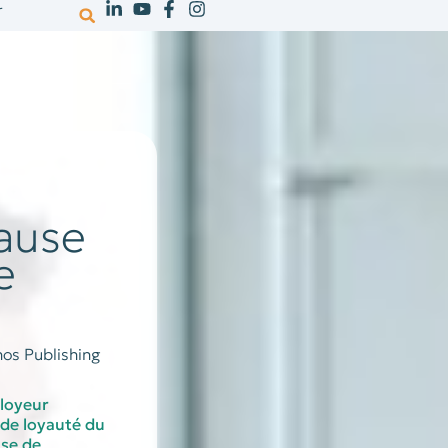
r
votre activité
ressources
recrutem
cause
e
os Publishing
ployeur
 de loyauté du
use de