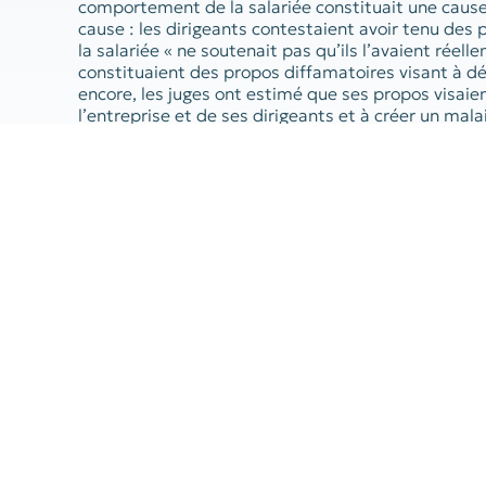
comportement de la salariée constituait une cause 
cause : les dirigeants contestaient avoir tenu des 
la salariée « ne soutenait pas qu’ils l’avaient réelle
constituaient des propos diffamatoires visant à dén
encore, les juges ont estimé que ses propos visai
l’entreprise et de ses dirigeants et à créer un malai
caractérisait un manquement à l’obligation de loyau
employeur.
Amenée à se prononcer dans cette affaire, la Cour
d’appel et validé le licenciement de la salariée.
Référence :
Cassation sociale, 15 juin 2022, n° 21-1
PRÉCÉDENT