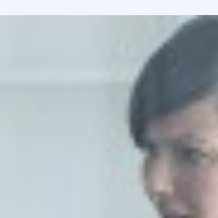
ent
à propos
contact
MyAdheo