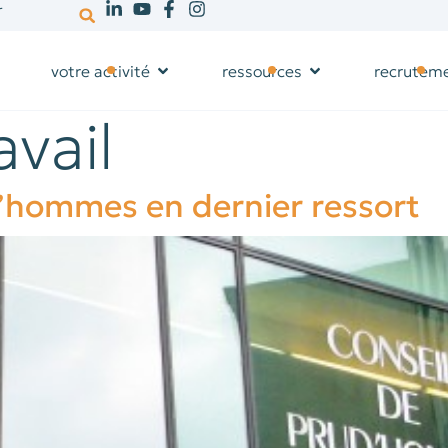
r
votre activité
ressources
recrutem
avail
hommes en dernier ressort