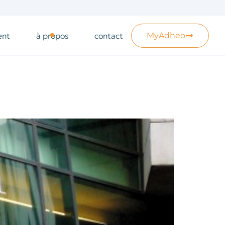
ent
à propos
contact
MyAdheo