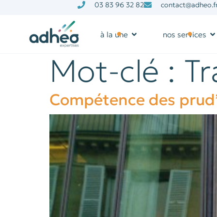
03 83 96 32 82
contact@adheo.f
à la une
nos services
Mot-clé :
Tr
Compétence des prud’