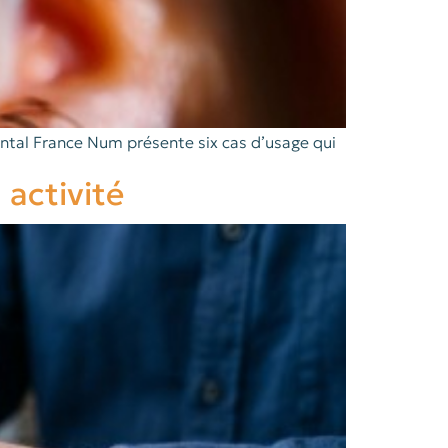
emental France Num présente six cas d’usage qui
 activité