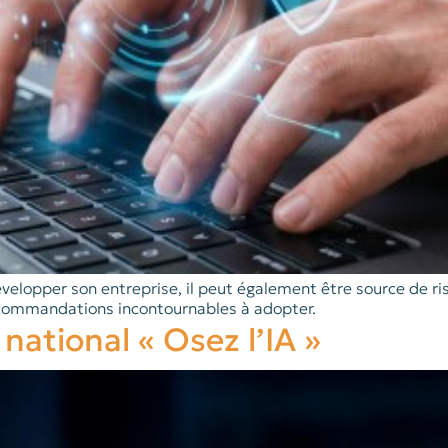
velopper son entreprise, il peut également être source de ri
 recommandations incontournables à adopter.
ational « Osez l’IA »