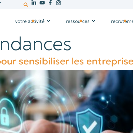
r
votre activité
ressources
recrutem
endances
our sensibiliser les entrepri