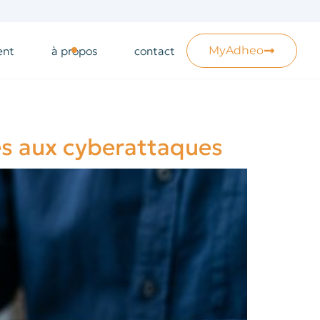
ent
à propos
contact
MyAdheo
ses aux cyberattaques