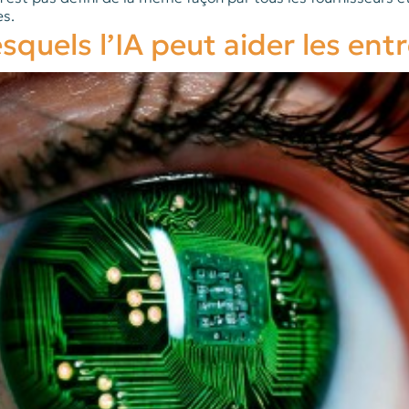
es.
squels l’IA peut aider les ent