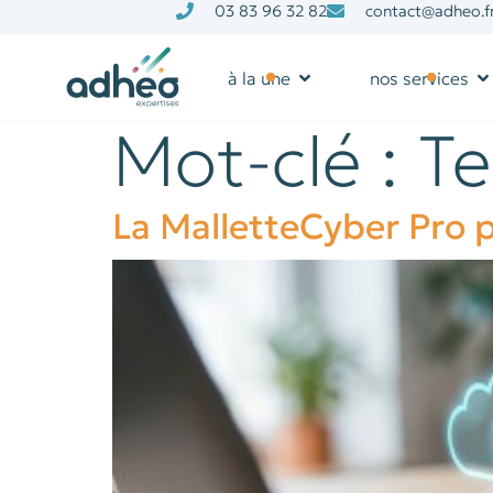
03 83 96 32 82
contact@adheo.f
à la une
nos services
Mot-clé :
T
La MalletteCyber Pro p