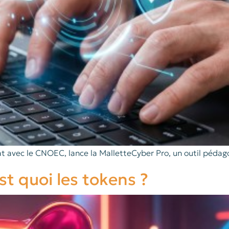
iat avec le CNOEC, lance la MalletteCyber Pro, un outil péda
est quoi les tokens ?