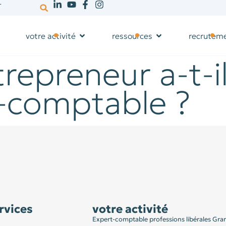
r
votre activité
ressources
recrutem
repreneur a-t-i
-comptable ?
rvices
votre activité
Expert-comptable professions libérales Gra