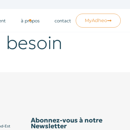
ent
à propos
contact
MyAdheo
l besoin
Abonnez-vous à notre
Newsletter
nd-Est