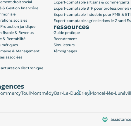
ment droit social
Expert-comptable artisans & commerçants
é & Gestion financière
Expert-comptable BTP pour professionnels 
rimoniale
Expert-comptable industrie pour PME & ETI
rations sociales
Expert-comptable agricole dans le Grand Es
ressources
Protection juridique
n fiscale & Revenus
Guide pratique
 & Rentabilité
Recrutement
Numériques
Simulateurs
humaine & Management
Témoignages
ses associées
acturation électronique
agences
ommercy
Toul
Montmédy
Bar-Le-Duc
Briey
Moncel-lès-Lunévil
assistance