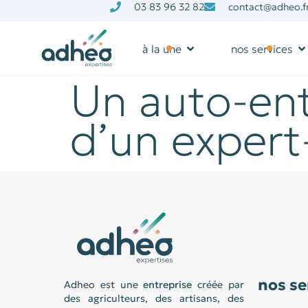
03 83 96 32 82
contact@adheo.f
à la une
nos services
Un auto-ent
d’un expert
nos se
Adheo est une
entreprise
créée par
des agriculteurs, des artisans, des