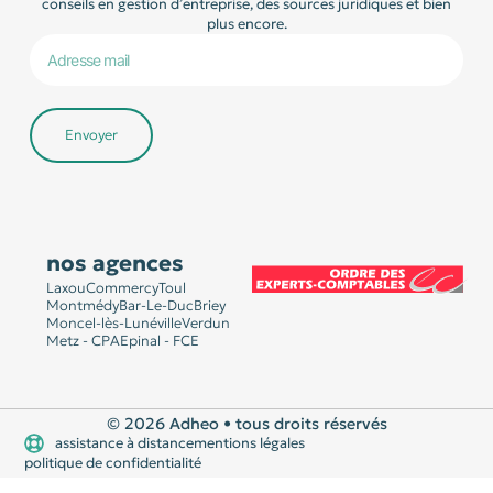
conseils en gestion d’entreprise, des sources juridiques et bien
plus encore.
Envoyer
nos agences
Laxou
Commercy
Toul
Montmédy
Bar-Le-Duc
Briey
Moncel-lès-Lunéville
Verdun
Metz - CPA
Epinal - FCE
© 2026 Adheo • tous droits réservés
assistance à distance
mentions légales
politique de confidentialité