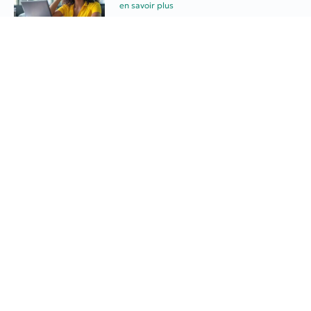
en savoir plus
Indépendants : congé
supplémentaire de naissance
en savoir plus
Partager
PRÉCÉDENT
PROCHAIN
Cession d’entreprise : quelle information des salariés ?
Obésité sévère : les coupe-faim enfin remboursés