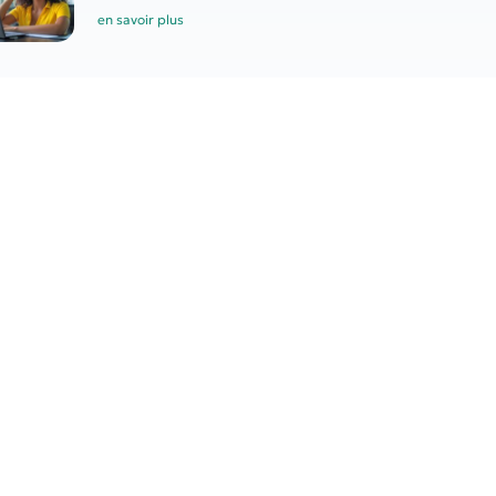
en savoir plus
Indépendants : congé
supplémentaire de naissance
en savoir plus
tager
PROCHAIN
 pension de retraite a-t-elle été bien calculée ?