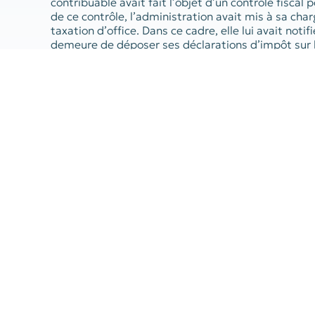
contribuable avait fait l’objet d’un contrôle fiscal 
de ce contrôle, l’administration avait mis à sa ch
taxation d’office. Dans ce cadre, elle lui avait notif
demeure de déposer ses déclarations d’impôt sur 
contrôlées. Un redressement que le contribuable av
en demeure n’étaient pas valables du fait qu’elles 
séparés. À tort, ont donc estimé les juges, qui ont
Référence :
Conseil d’État, 23 décembre 2025, n° 
PRÉCÉDENT
Formalités médicales dans le cadre de l’assur