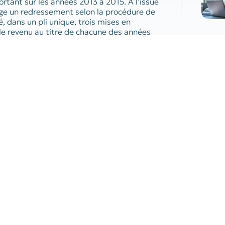
portant sur les années 2013 à 2015. À l’issue
arge un redressement selon la procédure de
ié, dans un pli unique, trois mises en
le revenu au titre de chacune des années
ait contesté puisque, selon lui, les mises
auraient dû lui être notifiées par des envois
 validé le redressement.
Par
505719
ance décès
Votre