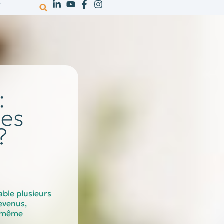
r
votre activité
ressources
recrutem
:
des
?
able plusieurs
evenus,
t même