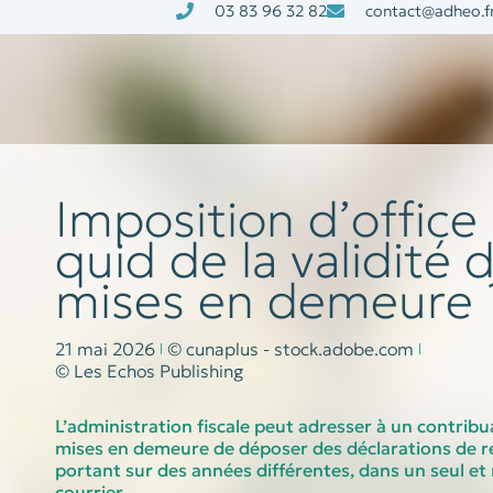
03 83 96 32 82
contact@adheo.f
à la une
nos services
Imposition d’office 
quid de la validité 
mises en demeure 
21 mai 2026
© cunaplus - stock.adobe.com
© Les Echos Publishing
L’administration fiscale peut adresser à un contribu
mises en demeure de déposer des déclarations de r
portant sur des années différentes, dans un seul e
courrier.