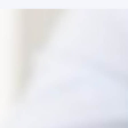
ent
à propos
contact
MyAdheo