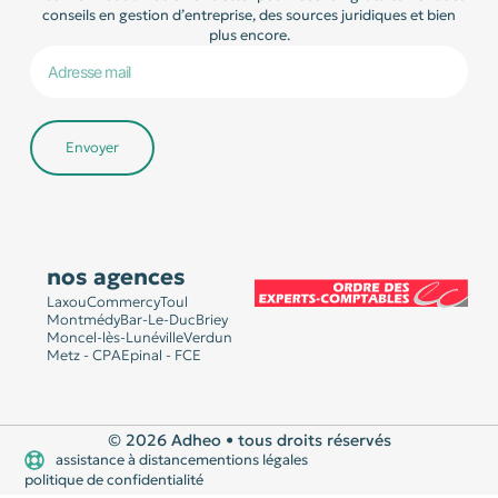
conseils en gestion d’entreprise, des sources juridiques et bien
plus encore.
Envoyer
nos agences
Laxou
Commercy
Toul
Montmédy
Bar-Le-Duc
Briey
Moncel-lès-Lunéville
Verdun
Metz - CPA
Epinal - FCE
© 2026 Adheo • tous droits réservés
assistance à distance
mentions légales
politique de confidentialité